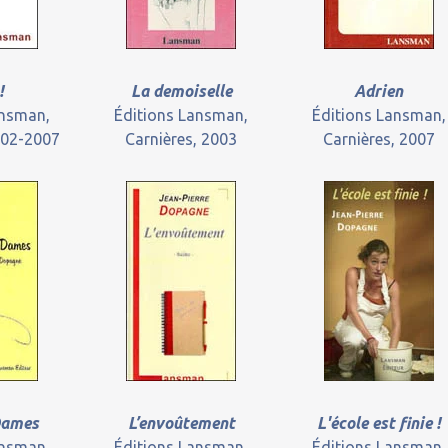
!
La demoiselle
Adrien
ansman,
Éditions Lansman,
Éditions Lansman,
002-2007
Carnières, 2003
Carnières, 2007
Dames
L’envoûtement
L'école est finie !
ansman,
Éditions Lansman,
Éditions Lansman,