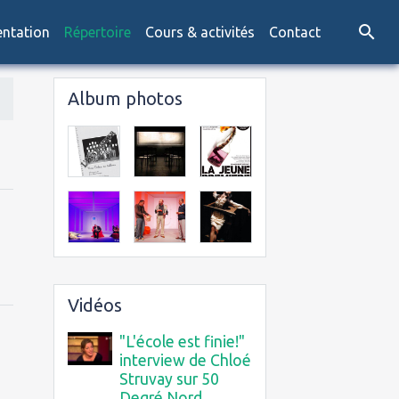
entation
Répertoire
Cours & activités
Contact
Album photos
Vidéos
"L'école est finie!"
interview de Chloé
Struvay sur 50
Degré Nord